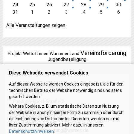
24
25
26
27
28
29
30
31
1
2
3
4
5
6
Alle Veranstaltungen zeigen
Vereinsförderung
Projekt Weltoffenes Wurzener Land
Jugendbeteiligung
Diese Webseite verwendet Cookies
Auf dieser Webseite werden Cookies eingesetzt, die für den
Meine Zukunft - Wurzener Land
technischen Betrieb der Website notwendig sind und stets
Stadt Wurzen
gesetzt werden.
Friedrich-Ebert-Straße 2
Weitere Cookies, z. B. um statistische Daten zur Nutzung
04808 Wurzen
der Website in anonymisierter Form zu sammeln oder durch
Telefon: 03425/85 60-0
die Einbindung von Drittanbieter-Diensten, werden nur mit
Telefax: 03425/85 60-119
Ihrer Zustimmung aktiviert. Mehr dazu in unseren
E-Mail:
stadtverwaltung@wurzen.de
Datenschutzhinweisen
.