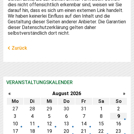
dies nicht offensichtlich erkennbar sind, weisen wir Sie
darauf hin, dass es sich um einen externen Link handelt.
Wir haben keinerlei Einfluss auf den Inhalt und die
Gestaltung dieser Seiten anderer Anbieter. Die Garantien
dieser Datenschutzerklärung gelten daher
selbstverständlich dort nicht.
Zurück
VERANSTALTUNGSKALENDER
«
August
2026
»
Mo
Di
Mi
Do
Fr
Sa
So
27
28
29
30
31
1
2
3
4
5
6
7
8
9
10
11
12
13
14
15
16
17
18
19
20
21
22
23