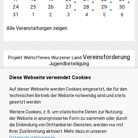
24
25
26
27
28
29
30
31
1
2
3
4
5
6
Alle Veranstaltungen zeigen
Vereinsförderung
Projekt Weltoffenes Wurzener Land
Jugendbeteiligung
Diese Webseite verwendet Cookies
Auf dieser Webseite werden Cookies eingesetzt, die für den
Meine Zukunft - Wurzener Land
technischen Betrieb der Website notwendig sind und stets
Stadt Wurzen
gesetzt werden.
Friedrich-Ebert-Straße 2
Weitere Cookies, z. B. um statistische Daten zur Nutzung
04808 Wurzen
der Website in anonymisierter Form zu sammeln oder durch
Telefon: 03425/85 60-0
die Einbindung von Drittanbieter-Diensten, werden nur mit
Telefax: 03425/85 60-119
Ihrer Zustimmung aktiviert. Mehr dazu in unseren
E-Mail:
stadtverwaltung@wurzen.de
Datenschutzhinweisen
.