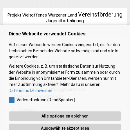
Vereinsförderung
Projekt Weltoffenes Wurzener Land
Jugendbeteiligung
Diese Webseite verwendet Cookies
Auf dieser Webseite werden Cookies eingesetzt, die für den
Meine Zukunft - Wurzener Land
technischen Betrieb der Website notwendig sind und stets
Stadt Wurzen
gesetzt werden.
Friedrich-Ebert-Straße 2
Weitere Cookies, z. B. um statistische Daten zur Nutzung
04808 Wurzen
der Website in anonymisierter Form zu sammeln oder durch
Telefon: 03425/85 60-0
die Einbindung von Drittanbieter-Diensten, werden nur mit
Telefax: 03425/85 60-119
Ihrer Zustimmung aktiviert. Mehr dazu in unseren
E-Mail:
stadtverwaltung@wurzen.de
Datenschutzhinweisen
.
Internet:
www.wurzen.de
Vorlesefunktion (ReadSpeaker)
Kontakt
Alle optionalen ablehnen
Impressum
Barrierefreiheit
Ausgewählte akzeptieren