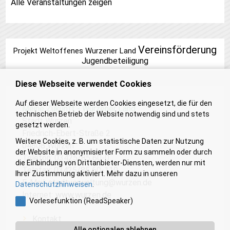
Alle Veranstaltungen zeigen
Vereinsförderung
Projekt Weltoffenes Wurzener Land
Jugendbeteiligung
Diese Webseite verwendet Cookies
Auf dieser Webseite werden Cookies eingesetzt, die für den
Meine Zukunft - Wurzener Land
technischen Betrieb der Website notwendig sind und stets
Stadt Wurzen
gesetzt werden.
Friedrich-Ebert-Straße 2
Weitere Cookies, z. B. um statistische Daten zur Nutzung
04808 Wurzen
der Website in anonymisierter Form zu sammeln oder durch
Telefon: 03425/85 60-0
die Einbindung von Drittanbieter-Diensten, werden nur mit
Telefax: 03425/85 60-119
Ihrer Zustimmung aktiviert. Mehr dazu in unseren
E-Mail:
stadtverwaltung@wurzen.de
Datenschutzhinweisen
.
Internet:
www.wurzen.de
Vorlesefunktion (ReadSpeaker)
Kontakt
Alle optionalen ablehnen