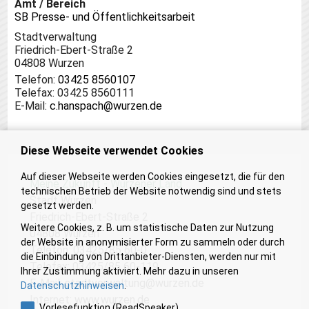
Amt / Bereich
SB Presse- und Öffentlichkeitsarbeit
Stadtverwaltung
Friedrich-Ebert-Straße 2
04808
Wurzen
Telefon:
03425 8560107
Telefax
:
03425 8560111
E-Mail:
c.hanspach@wurzen.de
Diese Webseite verwendet Cookies
Auf dieser Webseite werden Cookies eingesetzt, die für den
Meine Zukunft - Wurzener Land
technischen Betrieb der Website notwendig sind und stets
Stadt Wurzen
gesetzt werden.
Friedrich-Ebert-Straße 2
Weitere Cookies, z. B. um statistische Daten zur Nutzung
04808 Wurzen
der Website in anonymisierter Form zu sammeln oder durch
Telefon: 03425/85 60-0
die Einbindung von Drittanbieter-Diensten, werden nur mit
Telefax: 03425/85 60-119
Ihrer Zustimmung aktiviert. Mehr dazu in unseren
E-Mail:
stadtverwaltung@wurzen.de
Datenschutzhinweisen
.
Internet:
www.wurzen.de
Vorlesefunktion (ReadSpeaker)