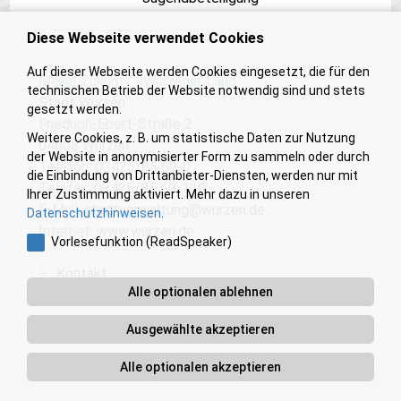
Diese Webseite verwendet Cookies
Auf dieser Webseite werden Cookies eingesetzt, die für den
Meine Zukunft - Wurzener Land
technischen Betrieb der Website notwendig sind und stets
Stadt Wurzen
gesetzt werden.
Friedrich-Ebert-Straße 2
Weitere Cookies, z. B. um statistische Daten zur Nutzung
04808 Wurzen
der Website in anonymisierter Form zu sammeln oder durch
Telefon: 03425/85 60-0
die Einbindung von Drittanbieter-Diensten, werden nur mit
Telefax: 03425/85 60-119
Ihrer Zustimmung aktiviert. Mehr dazu in unseren
E-Mail:
stadtverwaltung@wurzen.de
Datenschutzhinweisen
.
Internet:
www.wurzen.de
Vorlesefunktion (ReadSpeaker)
Kontakt
Alle optionalen ablehnen
Impressum
Barrierefreiheit
Ausgewählte akzeptieren
Alle optionalen akzeptieren