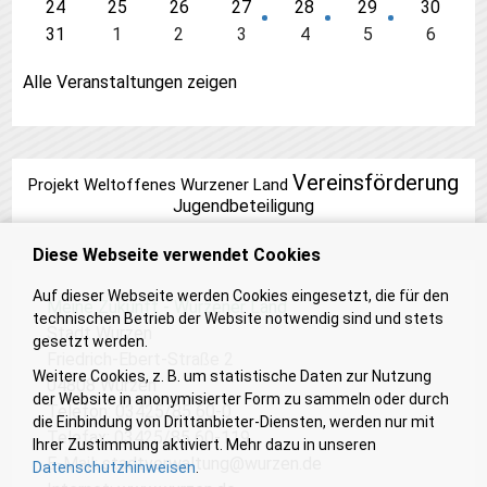
24
25
26
27
28
29
30
31
1
2
3
4
5
6
Alle Veranstaltungen zeigen
Vereinsförderung
Projekt Weltoffenes Wurzener Land
Jugendbeteiligung
Diese Webseite verwendet Cookies
Auf dieser Webseite werden Cookies eingesetzt, die für den
Meine Zukunft - Wurzener Land
technischen Betrieb der Website notwendig sind und stets
Stadt Wurzen
gesetzt werden.
Friedrich-Ebert-Straße 2
Weitere Cookies, z. B. um statistische Daten zur Nutzung
04808 Wurzen
der Website in anonymisierter Form zu sammeln oder durch
Telefon: 03425/85 60-0
die Einbindung von Drittanbieter-Diensten, werden nur mit
Telefax: 03425/85 60-119
Ihrer Zustimmung aktiviert. Mehr dazu in unseren
E-Mail:
stadtverwaltung@wurzen.de
Datenschutzhinweisen
.