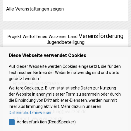
Alle Veranstaltungen zeigen
Vereinsförderung
Projekt Weltoffenes Wurzener Land
Jugendbeteiligung
Diese Webseite verwendet Cookies
Auf dieser Webseite werden Cookies eingesetzt, die für den
Meine Zukunft - Wurzener Land
technischen Betrieb der Website notwendig sind und stets
Stadt Wurzen
gesetzt werden.
Friedrich-Ebert-Straße 2
Weitere Cookies, z. B. um statistische Daten zur Nutzung
04808 Wurzen
der Website in anonymisierter Form zu sammeln oder durch
Telefon: 03425/85 60-0
die Einbindung von Drittanbieter-Diensten, werden nur mit
Telefax: 03425/85 60-119
Ihrer Zustimmung aktiviert. Mehr dazu in unseren
E-Mail:
stadtverwaltung@wurzen.de
Datenschutzhinweisen
.
Internet:
www.wurzen.de
Vorlesefunktion (ReadSpeaker)