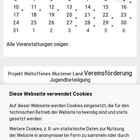
10
11
12
13
14
15
16
17
18
19
20
21
22
23
24
25
26
27
28
29
30
31
1
2
3
4
5
6
Alle Veranstaltungen zeigen
Vereinsförderung
Projekt Weltoffenes Wurzener Land
Jugendbeteiligung
Diese Webseite verwendet Cookies
Auf dieser Webseite werden Cookies eingesetzt, die für den
Meine Zukunft - Wurzener Land
technischen Betrieb der Website notwendig sind und stets
Stadt Wurzen
gesetzt werden.
Friedrich-Ebert-Straße 2
Weitere Cookies, z. B. um statistische Daten zur Nutzung
04808 Wurzen
der Website in anonymisierter Form zu sammeln oder durch
Telefon: 03425/85 60-0