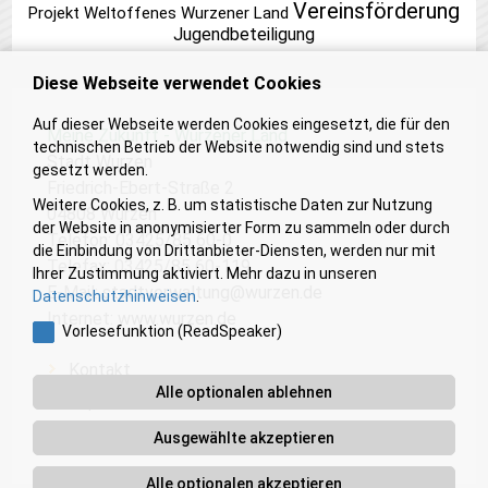
Vereinsförderung
Projekt Weltoffenes Wurzener Land
Jugendbeteiligung
Diese Webseite verwendet Cookies
Auf dieser Webseite werden Cookies eingesetzt, die für den
Meine Zukunft - Wurzener Land
technischen Betrieb der Website notwendig sind und stets
Stadt Wurzen
gesetzt werden.
Friedrich-Ebert-Straße 2
Weitere Cookies, z. B. um statistische Daten zur Nutzung
04808 Wurzen
der Website in anonymisierter Form zu sammeln oder durch
Telefon: 03425/85 60-0
die Einbindung von Drittanbieter-Diensten, werden nur mit
Telefax: 03425/85 60-119
Ihrer Zustimmung aktiviert. Mehr dazu in unseren
E-Mail:
stadtverwaltung@wurzen.de
Datenschutzhinweisen
.
Internet:
www.wurzen.de
Vorlesefunktion (ReadSpeaker)
Kontakt
Alle optionalen ablehnen
Impressum
Barrierefreiheit
Ausgewählte akzeptieren
Alle optionalen akzeptieren