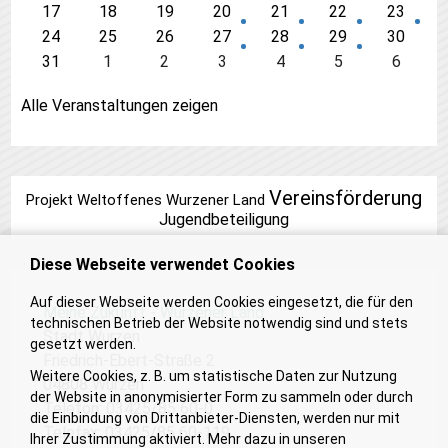
17
18
19
20
21
22
23
24
25
26
27
28
29
30
31
1
2
3
4
5
6
Alle Veranstaltungen zeigen
Vereinsförderung
Projekt Weltoffenes Wurzener Land
Jugendbeteiligung
Diese Webseite verwendet Cookies
Auf dieser Webseite werden Cookies eingesetzt, die für den
Meine Zukunft - Wurzener Land
technischen Betrieb der Website notwendig sind und stets
Stadt Wurzen
gesetzt werden.
Friedrich-Ebert-Straße 2
Weitere Cookies, z. B. um statistische Daten zur Nutzung
04808 Wurzen
der Website in anonymisierter Form zu sammeln oder durch
Telefon: 03425/85 60-0
die Einbindung von Drittanbieter-Diensten, werden nur mit
Telefax: 03425/85 60-119
Ihrer Zustimmung aktiviert. Mehr dazu in unseren