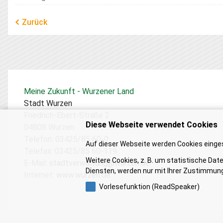
Zurück
Meine Zukunft - Wurzener Land
Stadt Wurzen
Friedrich-Ebert-Straße 2
Diese Webseite verwendet Cookies
04808 Wurzen
Telefon: 03425/85 60-0
Auf dieser Webseite werden Cookies einges
Telefax: 03425/85 60-119
Weitere Cookies, z. B. um statistische Dat
E-Mail:
stadtverwaltung@wurzen.de
Diensten, werden nur mit Ihrer Zustimmung
Internet:
www.wurzen.de
Vorlesefunktion (ReadSpeaker)