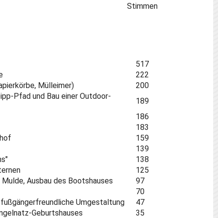
Stimmen
517
e
222
apierkörbe, Mülleimer)
200
ipp-Pfad und Bau einer Outdoor-
189
186
183
nhof
159
139
ms"
138
ternen
125
er Mulde, Ausbau des Bootshauses
97
70
d fußgängerfreundliche Umgestaltung
47
Ringelnatz-Geburtshauses
35