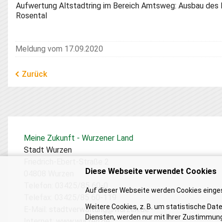
Aufwertung Altstadtring im Bereich Amtsweg: Ausbau des
Rosental
Meldung vom 17.09.2020
Zurück
Meine Zukunft - Wurzener Land
Stadt Wurzen
Friedrich-Ebert-Straße 2
Diese Webseite verwendet Cookies
04808 Wurzen
Telefon: 03425/85 60-0
Auf dieser Webseite werden Cookies einges
Telefax: 03425/85 60-119
Weitere Cookies, z. B. um statistische Dat
E-Mail:
stadtverwaltung@wurzen.de
Diensten, werden nur mit Ihrer Zustimmung
Internet:
www.wurzen.de