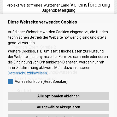
Vereinsförderung
Projekt Weltoffenes Wurzener Land
Jugendbeteiligung
Diese Webseite verwendet Cookies
Auf dieser Webseite werden Cookies eingesetzt, die für den
Meine Zukunft - Wurzener Land
technischen Betrieb der Website notwendig sind und stets
Stadt Wurzen
gesetzt werden.
Friedrich-Ebert-Straße 2
Weitere Cookies, z. B. um statistische Daten zur Nutzung
04808 Wurzen
der Website in anonymisierter Form zu sammeln oder durch
Telefon: 03425/85 60-0
die Einbindung von Drittanbieter-Diensten, werden nur mit
Telefax: 03425/85 60-119
Ihrer Zustimmung aktiviert. Mehr dazu in unseren
E-Mail:
stadtverwaltung@wurzen.de
Datenschutzhinweisen
.
Internet:
www.wurzen.de
Vorlesefunktion (ReadSpeaker)
Kontakt
Alle optionalen ablehnen
Impressum
Barrierefreiheit
Ausgewählte akzeptieren