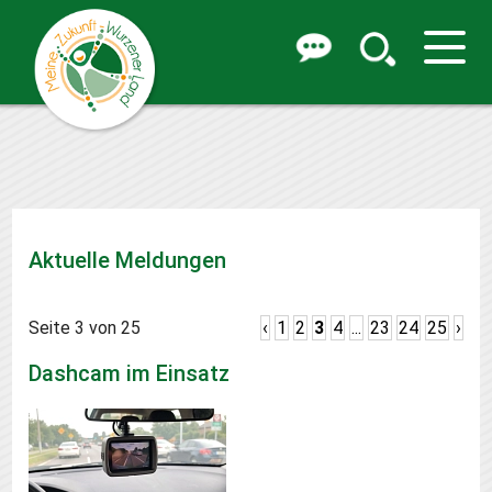
Aktuelle Meldungen
Seite 3 von 25
‹
1
2
3
4
...
23
24
25
›
Dashcam im Einsatz