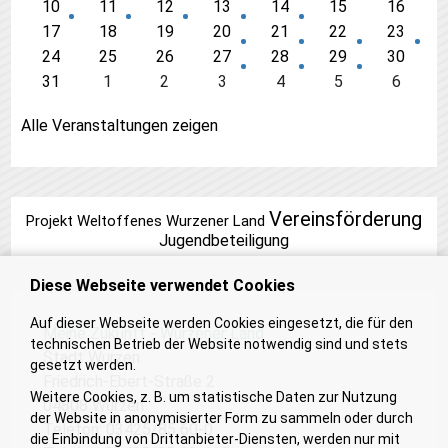
10
11
12
13
14
15
16
17
18
19
20
21
22
23
24
25
26
27
28
29
30
31
1
2
3
4
5
6
Alle Veranstaltungen zeigen
Vereinsförderung
Projekt Weltoffenes Wurzener Land
Jugendbeteiligung
Diese Webseite verwendet Cookies
Auf dieser Webseite werden Cookies eingesetzt, die für den
Meine Zukunft - Wurzener Land
technischen Betrieb der Website notwendig sind und stets
Stadt Wurzen
gesetzt werden.
Friedrich-Ebert-Straße 2
Weitere Cookies, z. B. um statistische Daten zur Nutzung
04808 Wurzen
der Website in anonymisierter Form zu sammeln oder durch
Telefon: 03425/85 60-0
die Einbindung von Drittanbieter-Diensten, werden nur mit