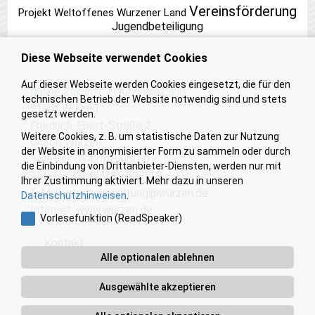
Vereinsförderung
Projekt Weltoffenes Wurzener Land
Jugendbeteiligung
Diese Webseite verwendet Cookies
Auf dieser Webseite werden Cookies eingesetzt, die für den
Meine Zukunft - Wurzener Land
technischen Betrieb der Website notwendig sind und stets
Stadt Wurzen
gesetzt werden.
Friedrich-Ebert-Straße 2
Weitere Cookies, z. B. um statistische Daten zur Nutzung
04808 Wurzen
der Website in anonymisierter Form zu sammeln oder durch
Telefon: 03425/85 60-0
die Einbindung von Drittanbieter-Diensten, werden nur mit
Telefax: 03425/85 60-119
Ihrer Zustimmung aktiviert. Mehr dazu in unseren
E-Mail:
stadtverwaltung@wurzen.de
Datenschutzhinweisen
.
Internet:
www.wurzen.de
Vorlesefunktion (ReadSpeaker)
Kontakt
Alle optionalen ablehnen
Impressum
Barrierefreiheit
Ausgewählte akzeptieren