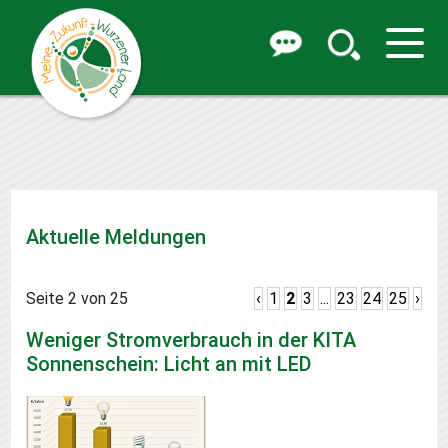
Aktuelle Meldungen
Seite 2 von 25
‹
1
2
3
...
23
24
25
›
Weniger Stromverbrauch in der KITA
Sonnenschein: Licht an mit LED