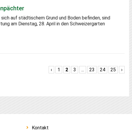
enpächter
sich auf städtischem Grund und Boden befinden, sind
ltung am Dienstag, 28. April in den Schweizergarten
.
‹
1
2
3
...
23
24
25
›
Kontakt