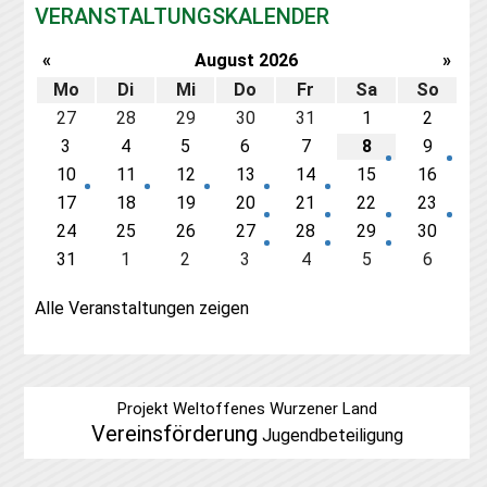
VERANSTALTUNGSKALENDER
«
August
2026
»
Mo
Di
Mi
Do
Fr
Sa
So
27
28
29
30
31
1
2
3
4
5
6
7
8
9
10
11
12
13
14
15
16
17
18
19
20
21
22
23
24
25
26
27
28
29
30
31
1
2
3
4
5
6
Alle Veranstaltungen zeigen
Projekt Weltoffenes Wurzener Land
Vereinsförderung
Jugendbeteiligung